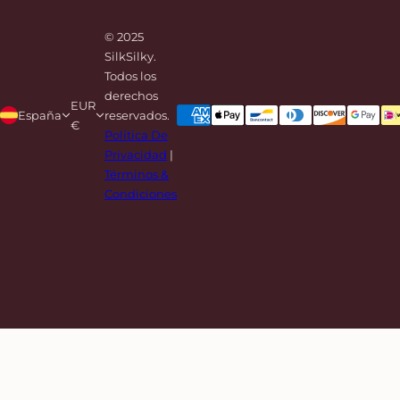
© 2025
SilkSilky.
Todos los
derechos
EUR
España
reservados.
€
Política De
Privacidad
|
Términos &
Condiciones