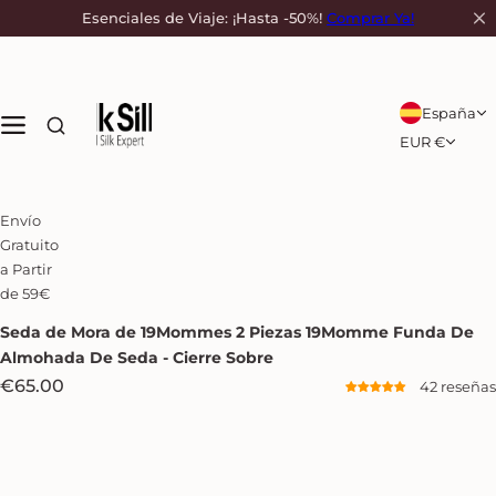
S
Esenciales de Viaje: ¡Hasta -50%!
Comprar Ya!
a
l
t
a
España
r
EUR €
a
l
c
Envío
o
Gratuito
n
a Partir
t
de 59€
e
n
Seda de Mora de 19Mommes
2 Piezas 19Momme Funda De
i
Almohada De Seda - Cierre Sobre
d
P
€65.00
42 reseñas
o
r
e
c