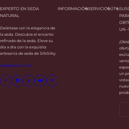
d
EXPERTO EN SEDA
INFORMACIÓN
SERVICIOS
ÚTIL
SUS
e
NATURAL
PAR
s
OBT
e
Deléitese con la elegancia de
UN -
o
la seda. Descubra el encanto
s
refinado de la seda. Eleve su
¡Obt
día a día con la exquisita
ofert
artesanía de seda de SilkSilky.
exclu
vent
es@silksilky.com
espec
un p
vista
nuev
prod