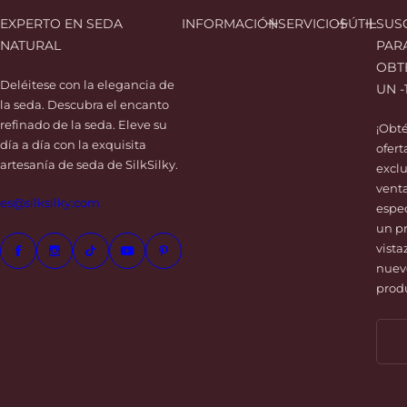
d
EXPERTO EN SEDA
INFORMACIÓN
SERVICIOS
ÚTIL
SUS
e
NATURAL
PAR
s
OBT
e
Deléitese con la elegancia de
UN -
o
la seda. Descubra el encanto
s
refinado de la seda. Eleve su
¡Obt
día a día con la exquisita
ofert
artesanía de seda de SilkSilky.
exclu
vent
es@silksilky.com
espec
un p
vista
nuev
prod