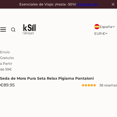
S
Esenciales de Viaje: ¡Hasta -50%!
Comprar Ya!
a
l
t
a
España
r
EUR €
a
l
c
Envío
o
Gratuito
n
a Partir
t
de 59€
e
n
Seda de Mora
Pura Seta Relax Pigiama Pantaloni
i
P
€89.95
38 reseñas
d
r
o
e
c
i