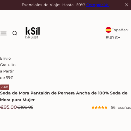
S
Esenciales de Viaje: ¡Hasta -50%!
Comprar Ya!
a
l
t
a
España
r
EUR €
a
l
c
Envío
o
Gratuito
n
a Partir
t
de 59€
e
n
-14%
Seda de Mora
Pantalón de Pernera Ancha de 100% Seda de
i
d
Mora para Mujer
o
P
P
€95.00
€109.95
56 reseñas
r
r
e
e
c
c