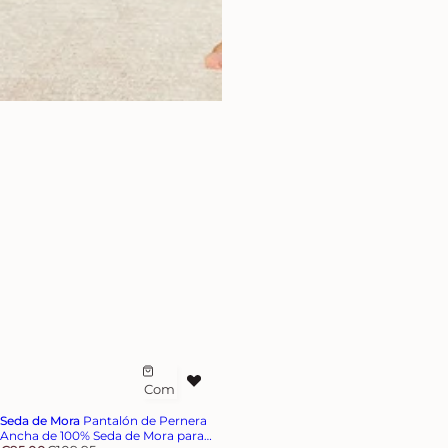
Com
A
pra
ñ
Seda de Mora
Pantalón de Pernera
Rápi
a
Ancha de 100% Seda de Mora para