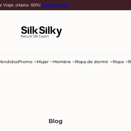
e Viaje: ¡Hasta -50%!
Comprar Ya!
Vendidos
Promo
Mujer
Hombre
Ropa de dormir
Ropa
R
Blog