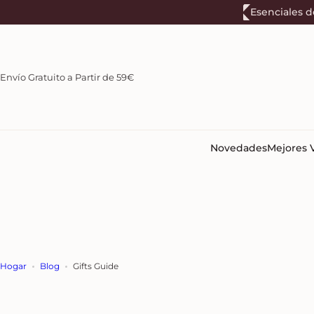
S
Esenciales d
a
l
t
a
Envío Gratuito a Partir de 59€
r
a
l
c
o
Novedades
Mejores 
n
t
e
n
i
d
o
Hogar
Blog
Gifts Guide