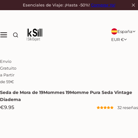
S
Esenciales de Viaje: ¡Hasta -50%!
Comprar Ya!
a
l
t
a
España
r
EUR €
a
l
c
Envío
o
Gratuito
n
a Partir
t
de 59€
e
n
Seda de Mora de 19Mommes
19Momme Pura Seda Vintage
i
Diadema
d
P
€9.95
32 reseñas
o
r
e
c