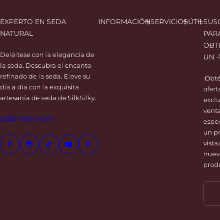
d
e
EXPERTO EN SEDA
INFORMACIÓN
SERVICIOS
ÚTIL
SUS
s
NATURAL
PAR
e
OBT
o
Deléitese con la elegancia de
UN -
s
la seda. Descubra el encanto
refinado de la seda. Eleve su
¡Obt
día a día con la exquisita
ofert
artesanía de seda de SilkSilky.
exclu
vent
es@silksilky.com
espec
un p
vista
nuev
prod